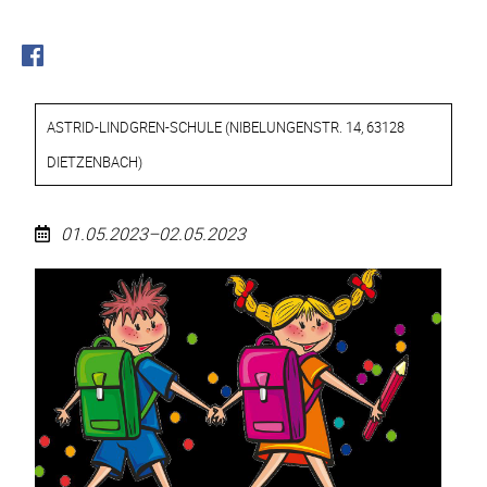
ASTRID-LINDGREN-SCHULE
(
NIBELUNGENSTR. 14, 63128
DIETZENBACH
)
01.05.2023–02.05.2023
Schulbesuchstag
für
die
neuen
Erstklässler