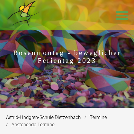
Navigation
überspringen
Rosenmontag - beweglicher
Ferientag 2023
Astrid-Lindgren-Schule Dietzenbach
Termine
Anstehende Termine