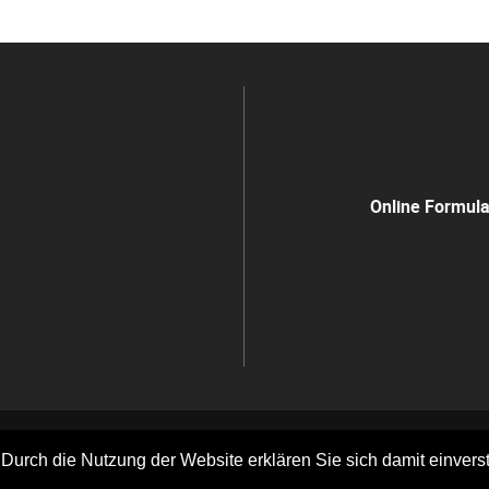
Online Formul
 Durch die Nutzung der Website erklären Sie sich damit einvers
strid-Lindgren-Schule / 2026 /
Nature Theme
by
contao-themes