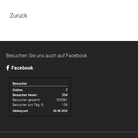
Zurück
Besuchen Sie uns auch auf Facebook
Facebook
Besucher
Online:
7
Besucher heute:
254
Besucher gesamt:
305581
Besucher pro Tag: Ø
139
Zählung seit:
06.08.2020