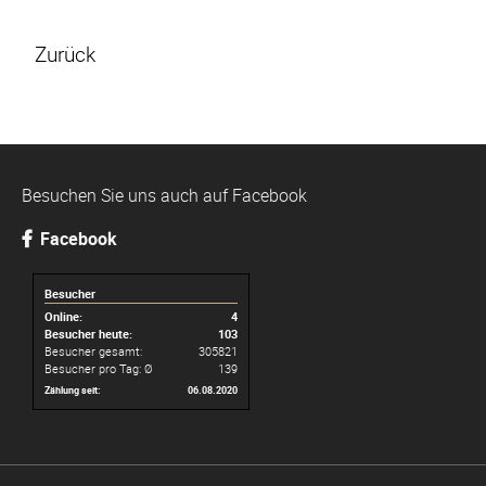
Zurück
Besuchen Sie uns auch auf Facebook
Facebook
Besucher
Online:
4
Besucher heute:
103
Besucher gesamt:
305821
Besucher pro Tag: Ø
139
Zählung seit:
06.08.2020