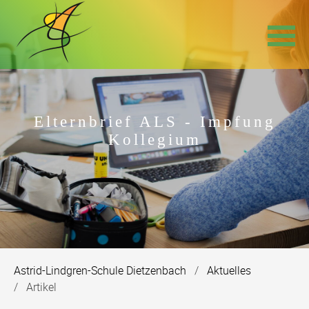
Navigation
überspringen
Elternbrief ALS - Impfung
Kollegium
Astrid-Lindgren-Schule Dietzenbach
Aktuelles
Artikel