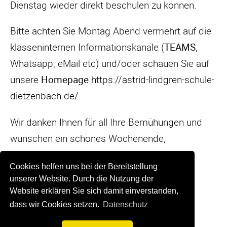
Dienstag wieder direkt beschulen zu können.
Bitte achten Sie Montag Abend vermehrt auf die
klasseninternen Informationskanäle (
TEAMS
,
Whatsapp, eMail etc) und/oder schauen Sie auf
unsere
Homepage
https://astrid-lindgren-schule-
dietzenbach.de/
.
Wir danken Ihnen für all Ihre Bemühungen und
wünschen ein schönes Wochenende,
Ihr Team der ALS
Cookies helfen uns bei der Bereitstellung
unserer Website. Durch die Nutzung der
Website erklären Sie sich damit einverstanden,
Zurück
dass wir Cookies setzen.
Datenschutz