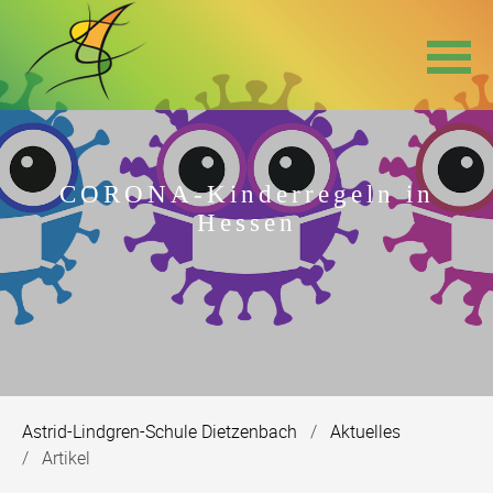
Navigation
überspringen
CORONA-Kinderregeln in
Hessen
Astrid-Lindgren-Schule Dietzenbach
Aktuelles
Artikel