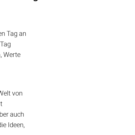
en Tag an
 Tag
n, Werte
Welt von
t
aber auch
ie Ideen,