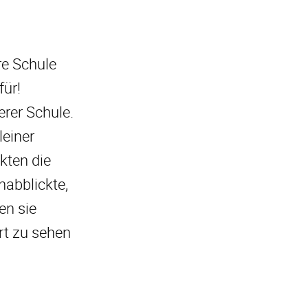
re Schule
für!
erer Schule.
leiner
ckten die
nabblickte,
en sie
Art zu sehen